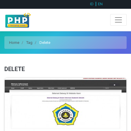
ID
EN
Home
Tag
Delete
DELETE