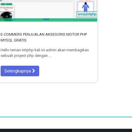
E-COMMERS PENJUALAN AKSESORIS MOTOR PHP
MYSQL GRATIS
Hello teman intiphp kali ini admin akan membagikan
sebuah project php dengan ...
Selengkapnya