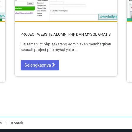
PROJECT WEBSITE ALUMNI PHP DAN MYSQL GRATIS
Hai teman intiphp sekarang admin akan membagikan
sebuah project php mysql yaitu ...
Selengkapnya
si
|
Kontak