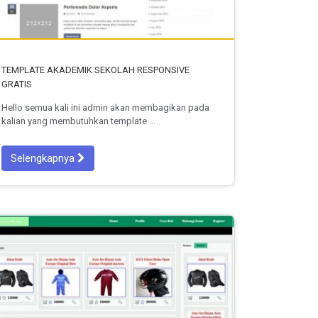
TEMPLATE AKADEMIK SEKOLAH RESPONSIVE
GRATIS
Hello semua kali ini admin akan membagikan pada
kalian yang membutuhkan template ...
Selengkapnya