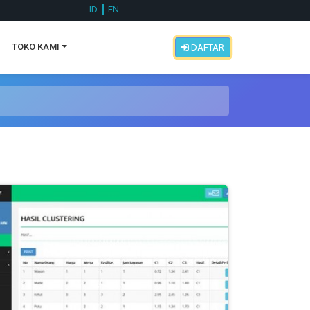
ID
EN
TOKO KAMI
DAFTAR