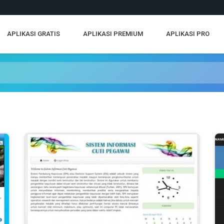
APLIKASI GRATIS
APLIKASI PREMIUM
APLIKASI PRO