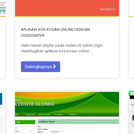
APLIKASI KOS-KOSAN ONLINE DENGAN
CODEIGNITER
Hello teman intiphp pada malam ini admin ingin
membagikan aplikasi kos-kosan online ...
Selengkapnya