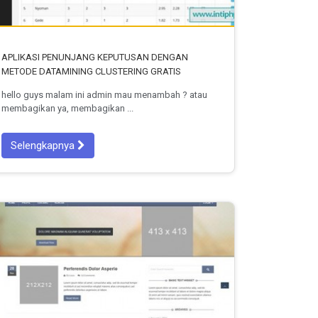
APLIKASI PENUNJANG KEPUTUSAN DENGAN
METODE DATAMINING CLUSTERING GRATIS
hello guys malam ini admin mau menambah ? atau
membagikan ya, membagikan ...
Selengkapnya