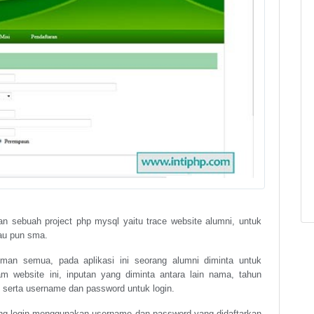
 sebuah project php mysql yaitu trace website alumni, untuk
tau pun sma.
teman semua, pada aplikasi ini seorang alumni diminta untuk
m website ini, inputan yang diminta antara lain nama, tahun
t serta username dan password untuk login.
ung login menggunakan username dan password yang didaftarkan