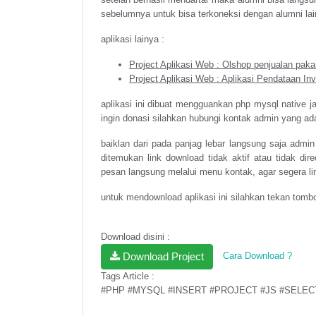
sebelumnya untuk bisa terkoneksi dengan alumni la
aplikasi lainya :
Project Aplikasi Web : Olshop penjualan paka
Project Aplikasi Web : Aplikasi Pendataan I
aplikasi ini dibuat mengguankan php mysql native 
ingin donasi silahkan hubungi kontak admin yang ad
baiklan dari pada panjag lebar langsung saja admin 
ditemukan link download tidak aktif atau tidak di
pesan langsung melalui menu kontak, agar segera link
untuk mendownload aplikasi ini silahkan tekan tombo
Download disini :
Download Project
Cara Download ?
Tags Article :
#PHP #MYSQL #INSERT #PROJECT #JS #SELEC