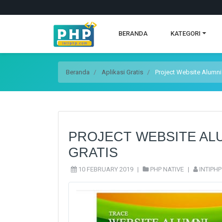
BERANDA
KATEGORI
Beranda
Aplikasi Gratis
Project Website Alumni
PROJECT WEBSITE AL
GRATIS
10 FEBRUARY 2019
|
PHP NATIVE
|
INTIPHP