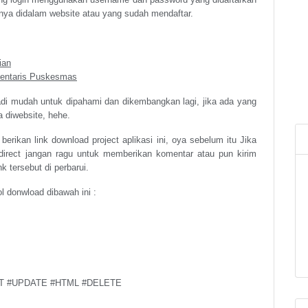
inya didalam website atau yang sudah mendaftar.
ian
nventaris Puskesmas
jadi mudah untuk dipahami dan dikembangkan lagi, jika ada yang
a diwebsite, hehe.
berikan link download project aplikasi ini, oya sebelum itu Jika
redirect jangan ragu untuk memberikan komentar atau pun kirim
 tersebut di perbarui.
l donwload dibawah ini :
T #UPDATE #HTML #DELETE