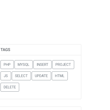
TAGS
PHP
MYSQL
INSERT
PROJECT
JS
SELECT
UPDATE
HTML
DELETE