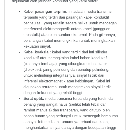
digunakan oleh jaringan komputer yang kami soroti:
Kabel pasangan terpilin:
ini adalah media transmisi
terpandu yang terdiri dari pasangan kabel konduktif
berinsulasi, yang terjalin secara heliks untuk mencegah
interferensi elektromagnetik antara kabel (gangguan
crosstalk) atau oleh sumber eksternal. Pada gilirannya,
persilangan kabel memungkinkan untuk meningkatkan
kekuatan sinyal.
Kabel koaksial:
kabel yang terdiri dari inti silinder
konduktif atau serangkaian kabel bahan konduktif
(biasanya tembaga), yang dibungkus oleh isolator
(dielektrik), jaring pelindung dan penutup pelindung,
untuk melindungi integritasnya. sinyal listrik dari
inferensi elektromagnetik atau kebisingan. Kabel ini
digunakan terutama untuk mengirimkan sinyal listrik
dengan frekuensi yang relatif tinggi.
Serat optik:
media transmisi terpandu yang terdiri dari
benang yang sangat halus (sedikit lebih tebal dari
rambut manusia) dan transparan, yang ditutupi oleh
bahan buram yang berfungsi untuk mencegah hamburan
cahaya. Inti media ini, umumnya terbuat dari kaca,
menghantarkan sinyal cahaya dengan kecepatan tinggi