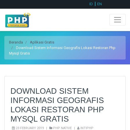
ID
EN
Beranda
Aplikasi Gratis
Download Sistem Informasi Geografis Lokasi Restoran Php
Mysql Gratis
DOWNLOAD SISTEM
INFORMASI GEOGRAFIS
LOKASI RESTORAN PHP
MYSQL GRATIS
23 FEBRUARY 2019
|
PHP NATIVE
|
INTIPHP