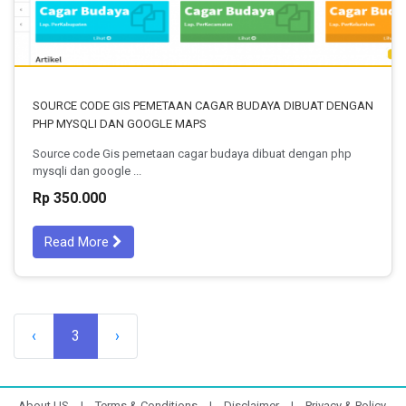
SOURCE CODE GIS PEMETAAN CAGAR BUDAYA DIBUAT DENGAN
PHP MYSQLI DAN GOOGLE MAPS
Source code Gis pemetaan cagar budaya dibuat dengan php
mysqli dan google ...
Rp 350.000
Read More
‹
3
›
About US
|
Terms & Conditions
|
Disclaimer
|
Privacy & Policy