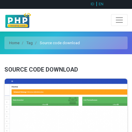
ID
EN
Home
Tag
Source code download
SOURCE CODE DOWNLOAD